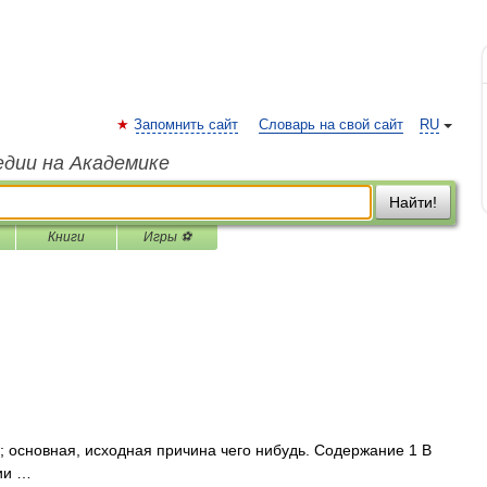
Запомнить сайт
Словарь на свой сайт
RU
едии на Академике
Найти!
Книги
Игры ⚽
основная, исходная причина чего нибудь. Содержание 1 В
ии …