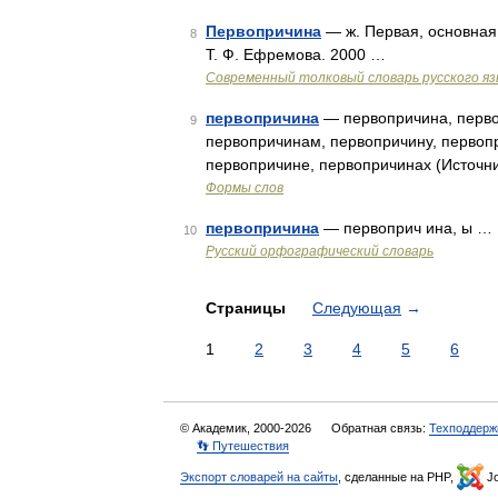
Первопричина
— ж. Первая, основная
8
Т. Ф. Ефремова. 2000 …
Современный толковый словарь русского я
первопричина
— первопричина, перво
9
первопричинам, первопричину, первоп
первопричине, первопричинах (Источни
Формы слов
первопричина
— первоприч ина, ы …
10
Русский орфографический словарь
Страницы
Следующая
→
1
2
3
4
5
6
© Академик, 2000-2026
Обратная связь:
Техподдерж
👣 Путешествия
Экспорт словарей на сайты
, сделанные на PHP,
Jo