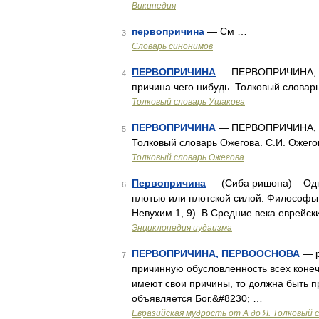
Википедия
первопричина
— См …
3
Словарь синонимов
ПЕРВОПРИЧИНА
— ПЕРВОПРИЧИНА, пер
4
причина чего нибудь. Толковый словар
Толковый словарь Ушакова
ПЕРВОПРИЧИНА
— ПЕРВОПРИЧИНА, ы, 
5
Толковый словарь Ожегова. С.И. Ожего
Толковый словарь Ожегова
Первопричина
— (Сиба ришона) Одно
6
плотью или плотской силой. Философы 
Невухим 1,.9). В Средние века евре
Энциклопедия иудаизма
ПЕРВОПРИЧИНА, ПЕРВООСНОВА
— р
7
причинную обусловленность всех конеч
имеют свои причины, то должна быть п
объявляется Бог.&#8230; …
Евразийская мудрость от А до Я. Толковый 