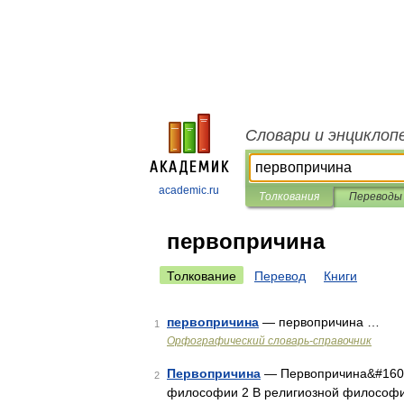
Словари и энциклоп
academic.ru
Толкования
Переводы
первопричина
Толкование
Перевод
Книги
первопричина
— первопричина …
1
Орфографический словарь-справочник
Первопричина
— Первопричина&#160; 
2
философии 2 В религиозной философ