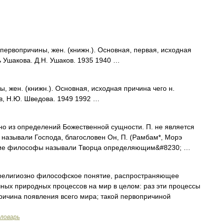
вопричины, жен. (книжн.). Основная, первая, исходная
ь Ушакова. Д.Н. Ушаков. 1935 1940 …
жен. (книжн.). Основная, исходная причина чего н.
в, Н.Ю. Шведова. 1949 1992 …
 из определений Божественной сущности. П. не является
называли Господа, благословен Он, П. (Рамбам*, Морэ
йские философы называли Творца определяющим&#8230; …
елигиозно философское понятие, распространяющее
ных природных процессов на мир в целом: раз эти процессы
ричина появления всего мира; такой первопричиной
словарь