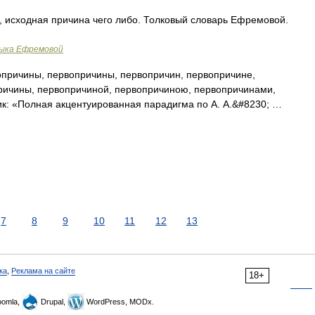
, исходная причина чего либо. Толковый словарь Ефремовой.
зыка Ефремовой
причины, первопричины, первопричин, первопричине,
ричины, первопричиной, первопричиною, первопричинами,
к: «Полная акцентуированная парадигма по А. А.&#8230; …
7
8
9
10
11
12
13
ка
,
Реклама на сайте
18+
omla,
Drupal,
WordPress, MODx.